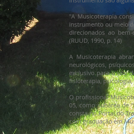
instrumento são algun
"A Musicoterapia cons
instrumento ou meio d
direcionados ao bem-e
(RUUD, 1990, p. 14)
A Musicoterapia abra
neurológicos, psíquic
exclusivo para o uso 
fisioterapia, psicologia,
O profissional Musico
05, como subárea de “P
consta no Portal do Tr
com graduação em Music