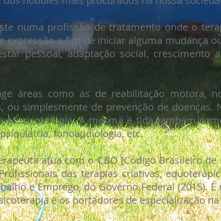
s dos hobbies mais procurados na nossa socieda
iste numa profissão de tratamento onde o ter
e expressão a fim de iniciar alguma mudança o
star pessoal, adaptação social, crescimento ad
nge áreas como as de reabilitação motora, n
os, ou simplesmente de prevenção de doenças.
da Musicoterapia. A mesma é tida também com
 psiquiatria, fonoaudiologia, etc.
terapeuta atua com o CBO (Código Brasileiro d
rofissionais das terapias criativas, equoterápi
abalho e Emprego, do Governo Federal (2015). É 
oterapia e os portadores de especialização na r