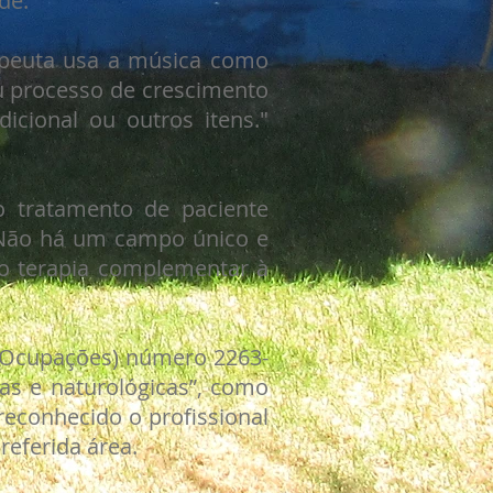
de.
apeuta usa a música como
u processo de crescimento
icional ou outros itens."
o tratamento de paciente
 Não há um campo único e
o terapia complementar à
e Ocupações) número 2263-
cas e naturológicas”, como
reconhecido o profissional
eferida área.