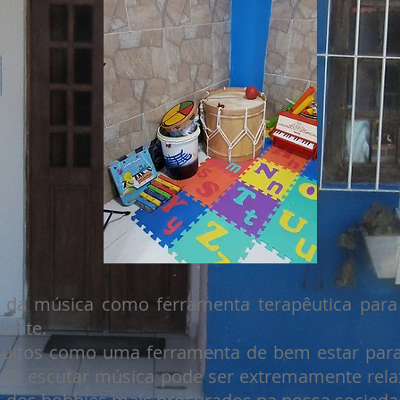
o da música como ferramenta terapêutica par
iente.
muitos como uma ferramenta de bem estar par
o de escutar música pode ser extremamente rela