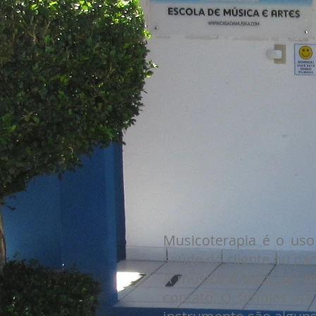
Musicoterapia é o us
saúde do cliente ou pac
A música é vista por 
contato. O simples at